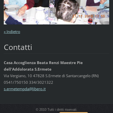
« Indietro
Contatti
Casa Accoglienza Beata Renzi Maestre Pie
dell'Addolorata S.Ermete
Via Vergiano, 10 47828 S.Ermete di Santarcangelo (RN)
0541/750150 334/3021322
s.ermete
mpda@lib
ero.it
© 2010 Tutti i diritti riservati.