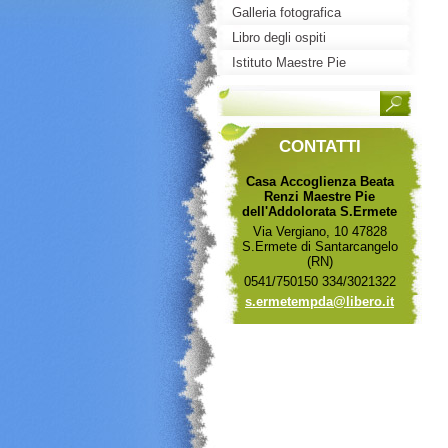
Galleria fotografica
Libro degli ospiti
Istituto Maestre Pie
dell'Addolorata
CONTATTI
Casa Accoglienza Beata
Renzi Maestre Pie
dell'Addolorata S.Ermete
Via Vergiano, 10 47828
S.Ermete di Santarcangelo
(RN)
0541/750150 334/3021322
s.ermete
mpda@lib
ero.it