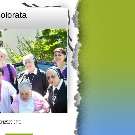
olorata
SCN2525.JPG