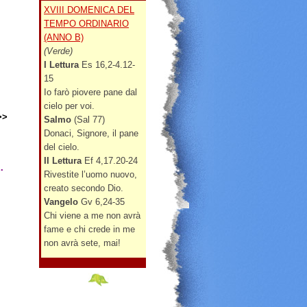
XVIII DOMENICA DEL
TEMPO ORDINARIO
(ANNO B)
(Verde)
I Lettura
Es 16,2-4.12-
15
Io farò piovere pane dal
cielo per voi.
>>
Salmo
(Sal 77)
Donaci, Signore, il pane
del cielo.
II Lettura
Ef 4,17.20-24
a.
Rivestite l’uomo nuovo,
creato secondo Dio.
Vangelo
Gv 6,24-35
Chi viene a me non avrà
fame e chi crede in me
non avrà sete, mai!