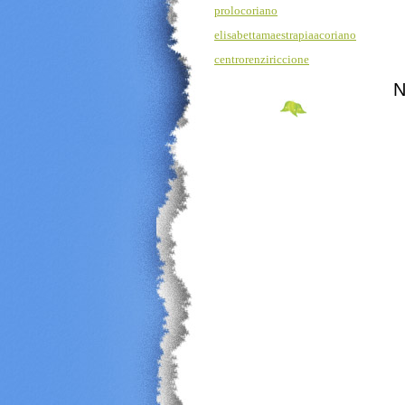
prolocoriano
elisabettamaestrapiaacoriano
centrorenziriccione
N