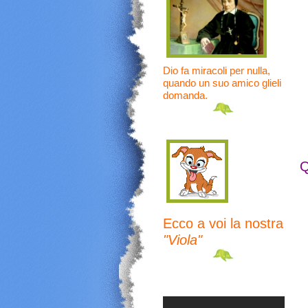
Dio fa miracoli per nulla,
quando un suo amico glieli
domanda.
Q
Ecco a voi la nostra
"Viola"