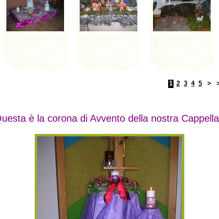
1
2
3
4
5
>
uesta è la corona di Avvento della nostra Cappell