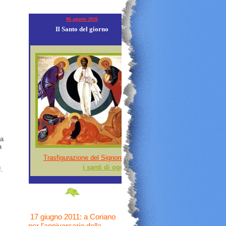
06 agosto 2026
Il Santo del giorno
la
a
Trasfigurazione del Signore
i santi di oggi ...
.
17 giugno 2011: a Coriano
per l'anniversario della