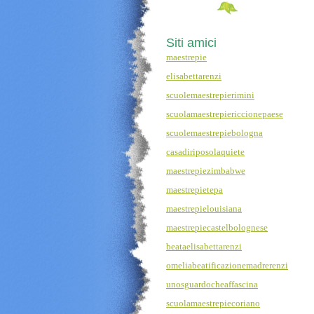
Siti amici
maestrepie
elisabettarenzi
scuolemaestrepierimini
scuolamaestrepiericcionepaese
scuolemaestrepiebologna
casadiriposolaquiete
maestrepiezimbabwe
maestrepietepa
maestrepielouisiana
maestrepiecastelbolognese
beataelisabettarenzi
omeliabeatificazionemadrerenzi
unosguardocheaffascina
scuolamaestrepiecoriano