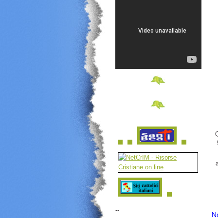
Q
--
N