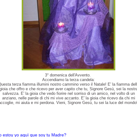
3° domenica dell'Avvento.
Accendiamo la terza candela:
uesta terza fiamma illumini nostro cammino verso il Natale! E' la fiamma del
gioia che offro e che ricevo per aver capito che tu, Signore Gesù, sei la nostr
salvezza. E' la gioia che vedo fiorire nel sorriso di un amico, nel volto di un
anziano, nelle parole di chi mi vive accanto. E' la gioia che ricevo da chi mi
accoglie, mi aiuta e mi perdona. Vieni, Signore Gesù, tu sei la luce del mondo!
o estoy yo aquì que soy tu Madre?