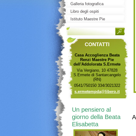
Galleria fotografica
Libro degli ospiti
Istituto Maestre Pie
dell'Addolorata
CONTATTI
Casa Accoglienza Beata
Renzi Maestre Pie
dell'Addolorata S.Ermete
Via Vergiano, 10 47828
S.Ermete di Santarcangelo
(RN)
0541/750150 334/3021322
s.ermete
mpda@lib
ero.it
Un pensiero al
giorno della Beata
A
Elisabetta