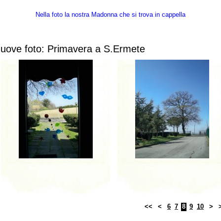
Nella foto la nostra Madonna che si trova in cappella
uove foto: Primavera a S.Ermete
<<
<
6
7
8
9
10
>